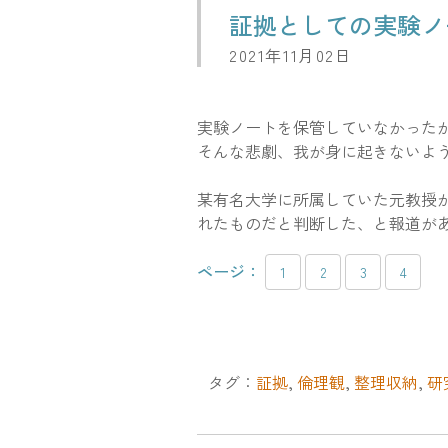
証拠としての実験ノ
2021年11月02日
実験ノートを保管していなかった
そんな悲劇、我が身に起きないよ
某有名大学に所属していた元教授
れたものだと判断した、と報道が
ページ：
1
2
3
4
タグ：
証拠
,
倫理観
,
整理収納
,
研