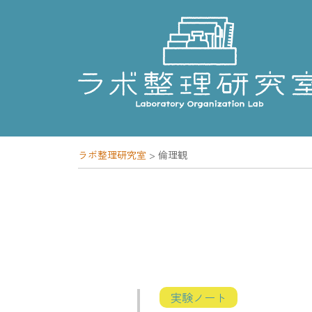
Skip
to
content
ラボ整理研究室
>
倫理観
実験ノート