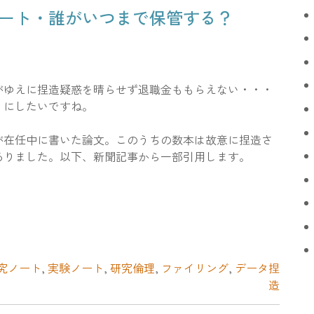
ート・誰がいつまで保管する？
がゆえに捏造疑惑を晴らせず退職金ももらえない・・・
うにしたいですね。
が在任中に書いた論文。このうちの数本は故意に捏造さ
ありました。以下、新聞記事から一部引用します。
究ノート
,
実験ノート
,
研究倫理
,
ファイリング
,
データ捏
造