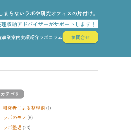
じまらないラボや研究オフィスの片付け。
整理収納アドバイザーがサポートします！
室
事業案内
実績紹介
ラボコラム
お問合せ
カテゴリ
研究者による整理術
(1)
ラボのモノ
(6)
ラボ整理
(23)