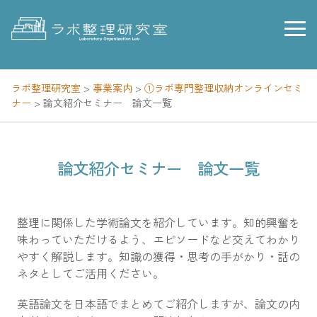
Skip
to
content
ラボ整理研究室
>
事業案内
>
①ラボ専門整理収納オンラインセミ
ナー
>
論文紹介セミナー 論文一覧
論文紹介セミナー 論文一覧
整理に関係した学術論文を紹介しています。知的興奮を
味わっていただけるよう、エピソードなど交えてわかり
やすく解説します。知識の獲得・思考の手がかり・話の
ネタとしてご活用ください。
英語論文を日本語でまとめてご紹介しますが、論文の内