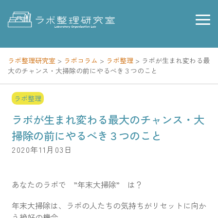
Skip
to
content
ラボ整理研究室
>
ラボコラム
>
ラボ整理
>
ラボが生まれ変わる最
大のチャンス・大掃除の前にやるべき３つのこと
ラボ整理
ラボが生まれ変わる最大のチャンス・大
掃除の前にやるべき３つのこと
2020年11月03日
あなたのラボで ”年末大掃除” は？
年末大掃除は、ラボの人たちの気持ちがリセットに向か
う絶好の機会。