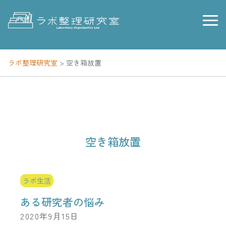
Skip
to
content
ラボ整理研究室
>
空き箱放置
空き箱放置
ラボ生活
ある研究者の悩み
2020年9月15日