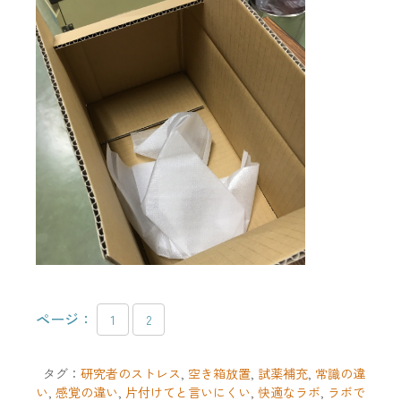
ページ：
1
2
タグ：
研究者のストレス
,
空き箱放置
,
試薬補充
,
常識の違
い
,
感覚の違い
,
片付けてと言いにくい
,
快適なラボ
,
ラボで