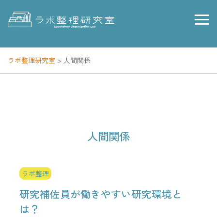
Skip
to
content
ラボ整理研究室
>
人間関係
人間関係
ラボ整理
研究補佐員が働きやすい研究環境と
は？