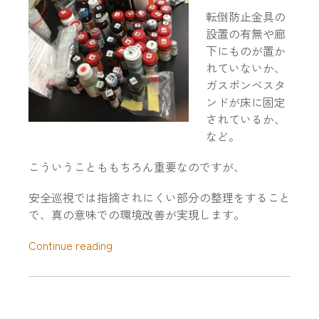
転倒防止金具の
設置の有無や廊
下にものが置か
れていないか、
ガスボンベスタ
ンドが床に固定
されているか、
など。
こういうことももちろん重要なのですが、
安全巡視では指摘されにくい部分の整理をすること
で、真の意味での環境改善が実現します。
“”安
Continue reading
全
巡
視
で