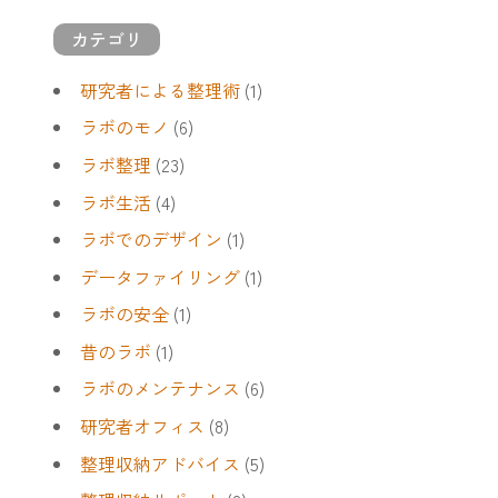
言
カテゴリ
わ
れ
研究者による整理術
(1)
な
い
ラボのモノ
(6)
と
ラボ整理
(23)
こ
ラボ生活
(4)
ろ”
に
ラボでのデザイン
(1)
問
データファイリング
(1)
題
が
ラボの安全
(1)
潜
昔のラボ
(1)
む”
ラボのメンテナンス
(6)
研究者オフィス
(8)
整理収納アドバイス
(5)