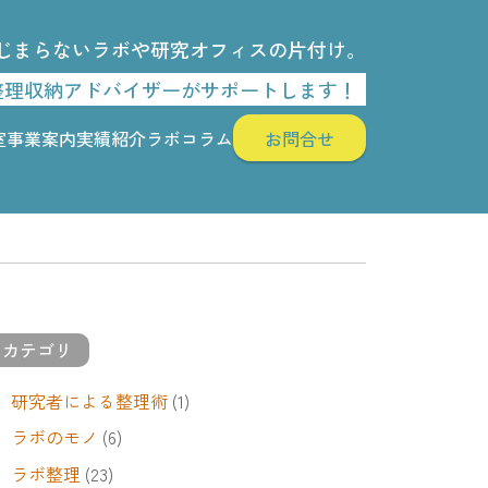
じまらないラボや研究オフィスの片付け。
整理収納アドバイザーがサポートします！
室
事業案内
実績紹介
ラボコラム
お問合せ
カテゴリ
研究者による整理術
(1)
ラボのモノ
(6)
ラボ整理
(23)