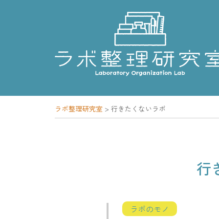
Skip
to
content
ラボ整理研究室
>
行きたくないラボ
行
ラボのモノ