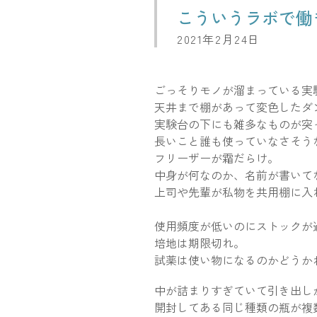
こういうラボで働
2021年2月24日
ごっそりモノが溜まっている実
天井まで棚があって変色したダ
実験台の下にも雑多なものが突
長いこと誰も使っていなさそう
フリーザーが霜だらけ。
中身が何なのか、名前が書いて
上司や先輩が私物を共用棚に入
使用頻度が低いのにストックが
培地は期限切れ。
試薬は使い物になるのかどうか
中が詰まりすぎていて引き出し
開封してある同じ種類の瓶が複